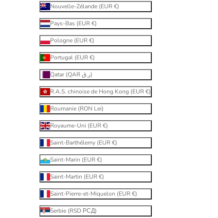
Nouvelle-Zélande (EUR €)
Pays-Bas (EUR €)
Pologne (EUR €)
Portugal (EUR €)
Qatar (QAR ر.ق)
R.A.S. chinoise de Hong Kong (EUR €)
Roumanie (RON Lei)
Royaume-Uni (EUR €)
Saint-Barthélemy (EUR €)
Saint-Marin (EUR €)
Saint-Martin (EUR €)
Saint-Pierre-et-Miquelon (EUR €)
Serbie (RSD РСД)