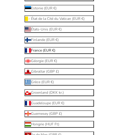
Estonie (EUR €)
État de la Cité du Vatican (EUR €)
États-Unis (EUR €)
Finlande (EUR €)
France (EUR €)
Géorgie (EUR €)
Gibraltar (GBP £)
Grèce (EUR €)
Groenland (DKK kr.)
Guadeloupe (EUR €)
Guernesey (GBP £)
Hongrie (HUF Ft)
Île de Man (GBP £)