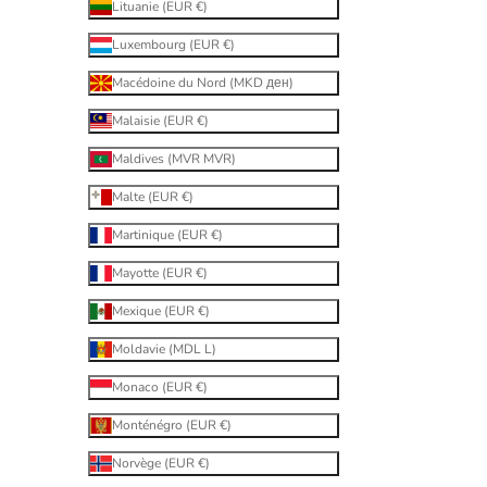
Lituanie (EUR €)
Luxembourg (EUR €)
Macédoine du Nord (MKD ден)
Malaisie (EUR €)
Maldives (MVR MVR)
Malte (EUR €)
Martinique (EUR €)
Mayotte (EUR €)
Mexique (EUR €)
Moldavie (MDL L)
Monaco (EUR €)
Monténégro (EUR €)
Norvège (EUR €)