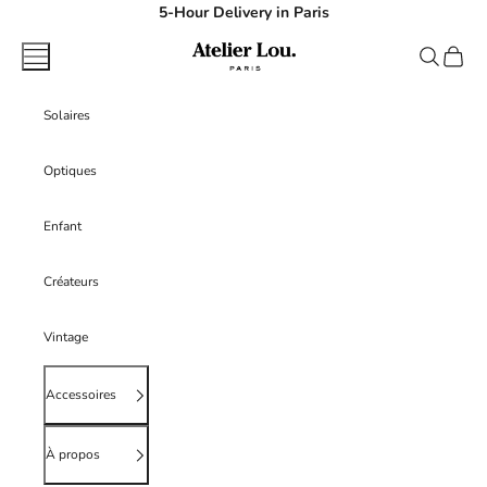
Passer au contenu
5-Hour Delivery in Paris
atelierlouparis
Menu
Recherche
Panier
Solaires
Optiques
Enfant
Créateurs
Vintage
Accessoires
À propos