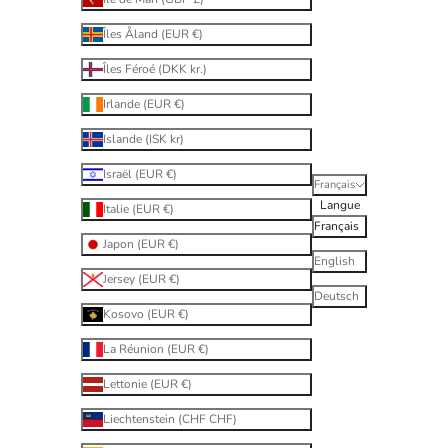
Îles Åland (EUR €)
Îles Féroé (DKK kr.)
Irlande (EUR €)
Islande (ISK kr)
Israël (EUR €)
Français
Langue
Italie (EUR €)
Français
Japon (EUR €)
English
Jersey (EUR €)
Deutsch
Kosovo (EUR €)
La Réunion (EUR €)
Lettonie (EUR €)
Liechtenstein (CHF CHF)