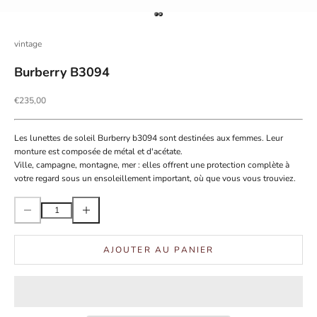
Aller à l'élément 1
Aller à l'élément 2
vintage
Burberry B3094
Prix de vente
€235,00
Les lunettes de soleil Burberry b3094 sont destinées aux femmes. Leur
monture est composée de métal et d'acétate.
Ville, campagne, montagne, mer : elles offrent une protection complète à
votre regard sous un ensoleillement important, où que vous vous trouviez.
Diminuer la quantité
Augmenter la quantité
AJOUTER AU PANIER