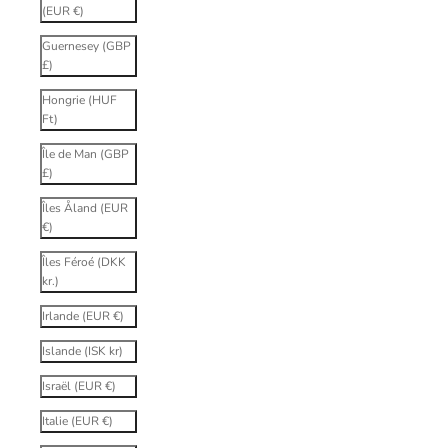
(EUR €)
Guernesey (GBP
£)
Hongrie (HUF
Ft)
Île de Man (GBP
£)
Îles Åland (EUR
€)
Îles Féroé (DKK
kr.)
Irlande (EUR €)
Islande (ISK kr)
Israël (EUR €)
Italie (EUR €)