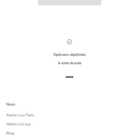
Opticiens diplômés
à votre écoute
Aller à l'élément 1
Aller à l'élément 2
Aller à l'élément 3
Aller à l'élément 4
Nous
Atelier Lou Paris
Mettre à la vue
Blog