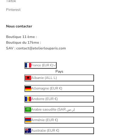
Tiktok
Pinterest
Nous contacter
Boutique 11 ème :
Boutique du 17ème :
SAV :
contact@atelierlouparis.com
France (EUR €)
Pays
Albanie (ALL L)
Allemagne (EUR €)
Andorre (EUR €)
Arabie saoudite (SAR ر.س)
Arménie (EUR €)
Australie (EUR €)