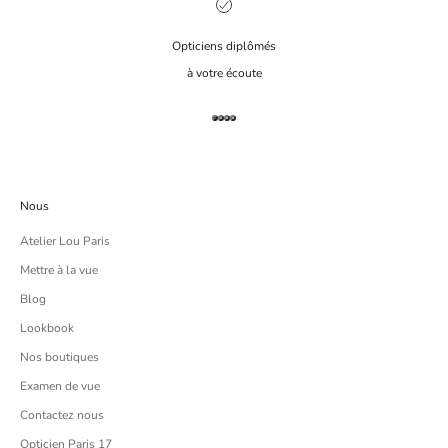
Opticiens diplômés
à votre écoute
Aller à l'élément 1
Aller à l'élément 2
Aller à l'élément 3
Aller à l'élément 4
Nous
Atelier Lou Paris
Mettre à la vue
Blog
Lookbook
Nos boutiques
Examen de vue
Contactez nous
Opticien Paris 17