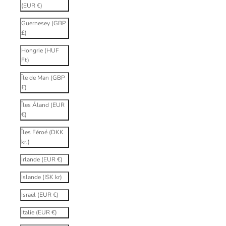
(EUR €)
Guernesey (GBP
£)
Hongrie (HUF
Ft)
Île de Man (GBP
£)
Îles Åland (EUR
€)
Îles Féroé (DKK
kr.)
Irlande (EUR €)
Islande (ISK kr)
Israël (EUR €)
Italie (EUR €)