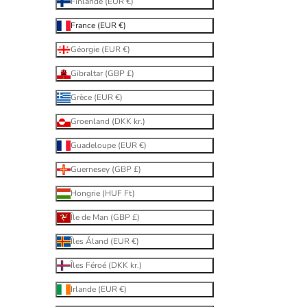
Finlande (EUR €)
France (EUR €)
Géorgie (EUR €)
Gibraltar (GBP £)
Grèce (EUR €)
Groenland (DKK kr.)
Guadeloupe (EUR €)
Guernesey (GBP £)
Hongrie (HUF Ft)
Île de Man (GBP £)
Îles Åland (EUR €)
Îles Féroé (DKK kr.)
Irlande (EUR €)