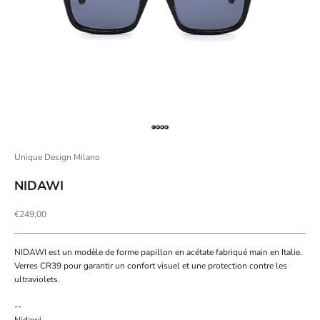
Aller à l'élément 1
Aller à l'élément 2
Aller à l'élément 3
Aller à l'élément 4
Unique Design Milano
NIDAWI
Prix de vente
€249,00
NIDAWI est un modèle de forme papillon en acétate fabriqué main en Italie.
Verres CR39 pour garantir un confort visuel et une protection contre les
ultraviolets.
--