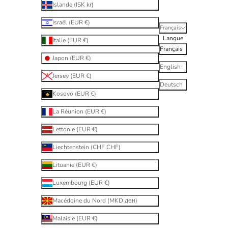
Islande (ISK kr)
Israël (EUR €)
Français
Langue
Italie (EUR €)
Français
Japon (EUR €)
English
Jersey (EUR €)
Deutsch
Kosovo (EUR €)
La Réunion (EUR €)
Lettonie (EUR €)
Liechtenstein (CHF CHF)
Lituanie (EUR €)
Luxembourg (EUR €)
Macédoine du Nord (MKD ден)
Malaisie (EUR €)