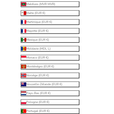
Maldives (MVR MVR)
Malte (EUR €)
Martinique (EUR €)
Mayotte (EUR €)
Mexique (EUR €)
Moldavie (MDL L)
Monaco (EUR €)
Monténégro (EUR €)
Norvège (EUR €)
Nouvelle-Zélande (EUR €)
Pays-Bas (EUR €)
Pologne (EUR €)
Portugal (EUR €)