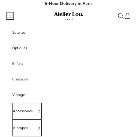
Passer au contenu
5-Hour Delivery in Paris
atelierlouparis
Menu
Recherche
Panier
Solaires
Optiques
Enfant
Créateurs
Vintage
Accessoires
À propos