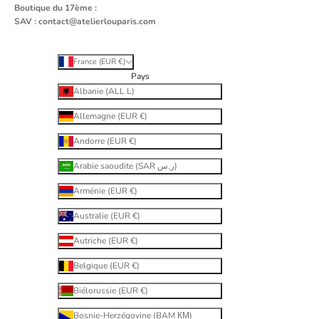
Boutique du 17ème :
SAV :
contact@atelierlouparis.com
France (EUR €)
Pays
Albanie (ALL L)
Allemagne (EUR €)
Andorre (EUR €)
Arabie saoudite (SAR ر.س)
Arménie (EUR €)
Australie (EUR €)
Autriche (EUR €)
Belgique (EUR €)
Biélorussie (EUR €)
Bosnie-Herzégovine (BAM КМ)