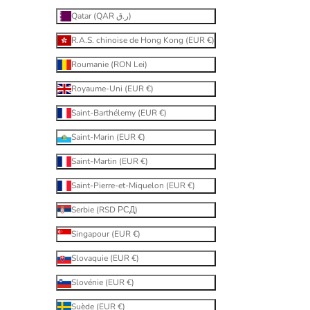
Qatar (QAR ر.ق)
R.A.S. chinoise de Hong Kong (EUR €)
Roumanie (RON Lei)
Royaume-Uni (EUR €)
Saint-Barthélemy (EUR €)
Saint-Marin (EUR €)
Saint-Martin (EUR €)
Saint-Pierre-et-Miquelon (EUR €)
Serbie (RSD РСД)
Singapour (EUR €)
Slovaquie (EUR €)
Slovénie (EUR €)
Suède (EUR €)