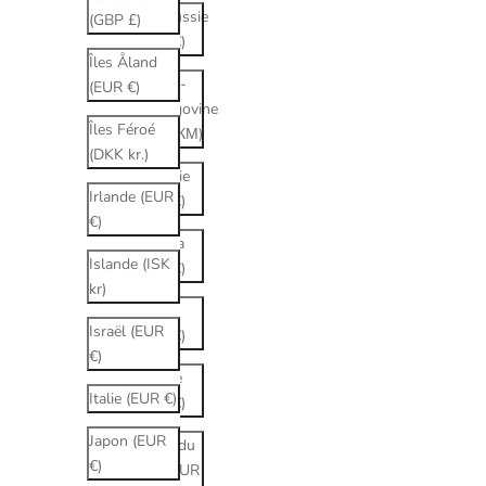
Biélorussie
(GBP £)
(EUR €)
Îles Åland
Bosnie-
(EUR €)
Herzégovine
Îles Féroé
(BAM КМ)
(DKK kr.)
Bulgarie
Irlande (EUR
(EUR €)
€)
Canada
Islande (ISK
(EUR €)
kr)
Chine
Israël (EUR
(EUR €)
€)
Chypre
Italie (EUR €)
(EUR €)
Japon (EUR
Corée du
€)
Sud (EUR