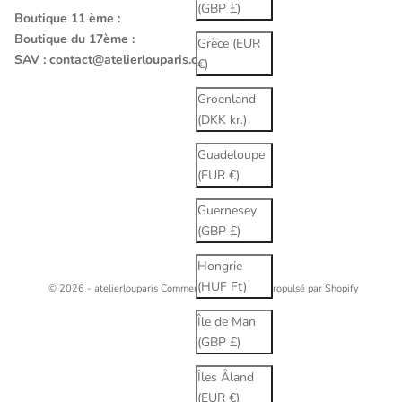
(GBP £)
Boutique 11 ème :
Boutique du 17ème :
Grèce (EUR
SAV :
contact@atelierlouparis.com
€)
Groenland
(DKK kr.)
Guadeloupe
(EUR €)
Guernesey
(GBP £)
Hongrie
(HUF Ft)
© 2026 - atelierlouparis
Commerce électronique propulsé par Shopify
Île de Man
(GBP £)
Îles Åland
(EUR €)