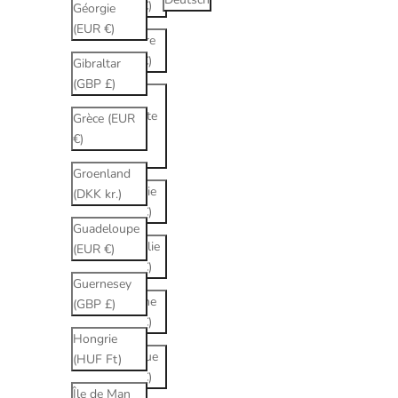
(EUR €)
Géorgie
(EUR €)
Andorre
(EUR €)
Gibraltar
(GBP £)
Arabie
saoudite
Grèce (EUR
(SAR
€)
ر.س)
Groenland
Arménie
(DKK kr.)
(EUR €)
Guadeloupe
Australie
(EUR €)
(EUR €)
Guernesey
Autriche
(GBP £)
(EUR €)
Hongrie
Belgique
(HUF Ft)
(EUR €)
Île de Man