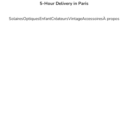
5-Hour Delivery in Paris
Solaires
Optiques
Enfant
Créateurs
Vintage
Accessoires
À propos