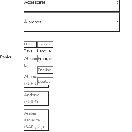
Accessoires
À propos
EUR €
Français
Pays
Langue
Panier
Albanie (ALL
Français
L)
English
Allemagne
Deutsch
(EUR €)
Andorre
(EUR €)
Arabie
saoudite
(SAR ر.س)