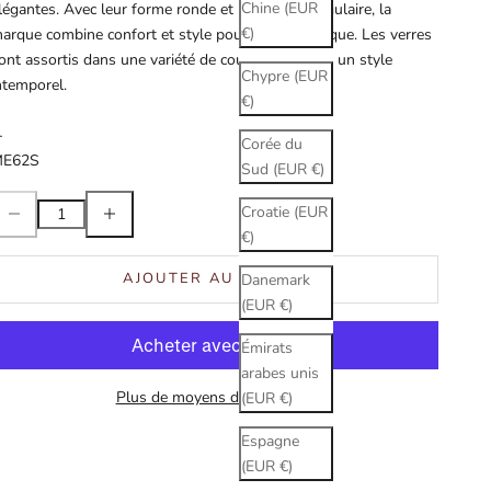
Chine (EUR
légantes. Avec leur forme ronde et leur cadre angulaire, la
€)
arque combine confort et style pour un look unique. Les verres
ont assortis dans une variété de couleurs, offrant un style
Chypre (EUR
ntemporel.
€)
-
Corée du
ME62S
Sud (EUR €)
iminuer la quantité
Augmenter la quantité
Croatie (EUR
€)
AJOUTER AU PANIER
Danemark
(EUR €)
Émirats
arabes unis
Plus de moyens de paiement
(EUR €)
Espagne
(EUR €)