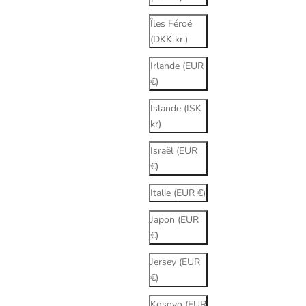
Îles Féroé
(DKK kr.)
Irlande (EUR
€)
Islande (ISK
kr)
Israël (EUR
€)
Italie (EUR €)
Japon (EUR
€)
Jersey (EUR
€)
Kosovo (EUR