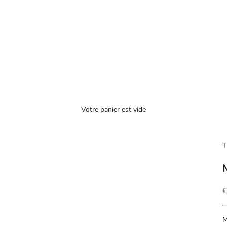
Votre panier est vide
T
P
€
M