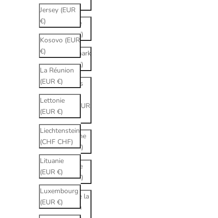
€)
Jersey (EUR
€)
Croatie
(EUR €)
Kosovo (EUR
€)
Danemark
(EUR €)
La Réunion
(EUR €)
Émirats
arabes
Lettonie
unis (EUR
(EUR €)
€)
Liechtenstein
Espagne
(CHF CHF)
(EUR €)
Lituanie
Estonie
(EUR €)
(EUR €)
Luxembourg
État de la
(EUR €)
Cité du