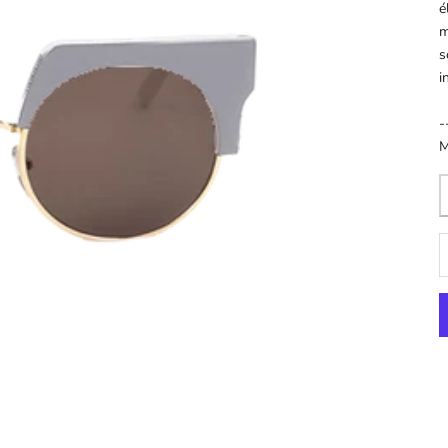
é
m
s
i
-
D