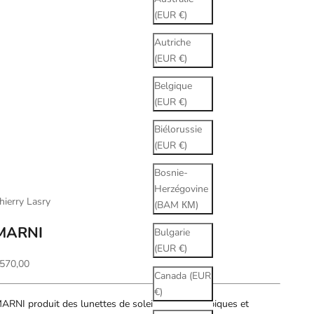
(EUR €)
Autriche
(EUR €)
Belgique
(EUR €)
Biélorussie
(EUR €)
Bosnie-
Herzégovine
hierry Lasry
(BAM КМ)
MARNI
Bulgarie
(EUR €)
rix de vente
570,00
Canada (EUR
€)
ARNI produit des lunettes de soleil à la fois atypiques et