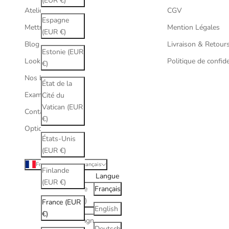
(EUR €)
Atelier Lou Paris
CGV
Espagne
Mettre à la vue
Mention Légales
(EUR €)
Blog
Livraison & Retour
Estonie (EUR
Lookbook
Politique de confide
€)
Nos boutiques
État de la
Examen de vue
Cité du
Vatican (EUR
Contactez nous
€)
Opticien Paris 17
États-Unis
(EUR €)
France (EUR €)
Français
Finlande
Pays
Langue
(EUR €)
Albanie
Français
(ALL L)
France (EUR
English
€)
Allemagne
Deutsch