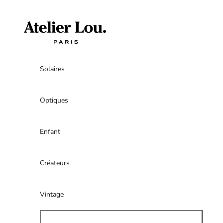
Passer au contenu
atelierlouparis
Solaires
Optiques
Enfant
Créateurs
Vintage