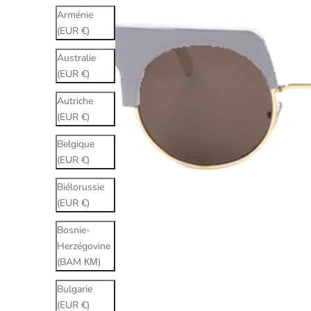
Arménie
(EUR €)
Australie
(EUR €)
Autriche
(EUR €)
Belgique
(EUR €)
Biélorussie
(EUR €)
Bosnie-
Herzégovine
(BAM КМ)
Bulgarie
(EUR €)