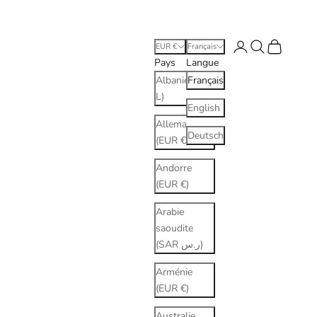
Connexion
Recherche
Panier
EUR €
Français
Pays
Langue
Albanie (ALL
Français
L)
English
Allemagne
Deutsch
(EUR €)
Andorre
(EUR €)
Arabie
saoudite
(SAR ر.س)
Arménie
(EUR €)
Australie