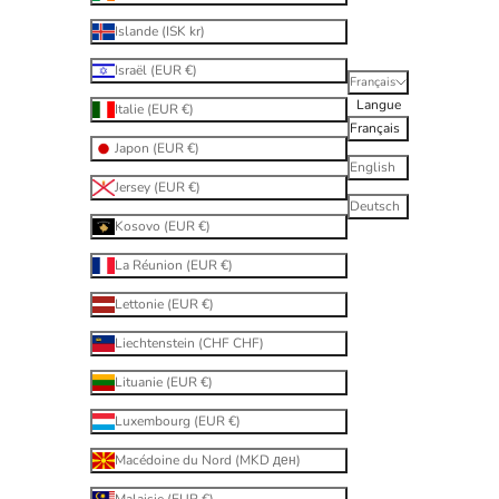
Islande (ISK kr)
Israël (EUR €)
Français
Langue
Italie (EUR €)
Français
Japon (EUR €)
English
Jersey (EUR €)
Deutsch
Kosovo (EUR €)
La Réunion (EUR €)
Lettonie (EUR €)
Liechtenstein (CHF CHF)
Lituanie (EUR €)
Luxembourg (EUR €)
Macédoine du Nord (MKD ден)
Malaisie (EUR €)