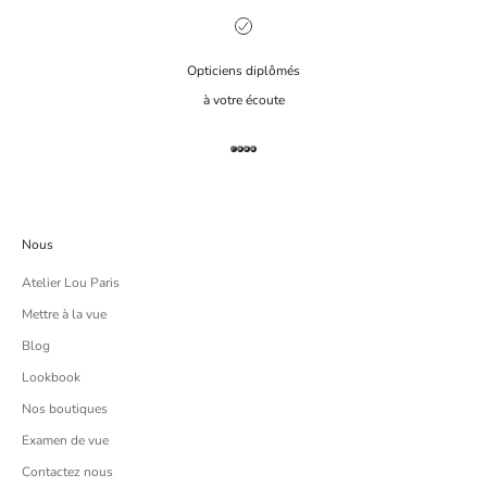
Opticiens diplômés
à votre écoute
Aller à l'élément 1
Aller à l'élément 2
Aller à l'élément 3
Aller à l'élément 4
Nous
Atelier Lou Paris
Mettre à la vue
Blog
Lookbook
Nos boutiques
Examen de vue
Contactez nous