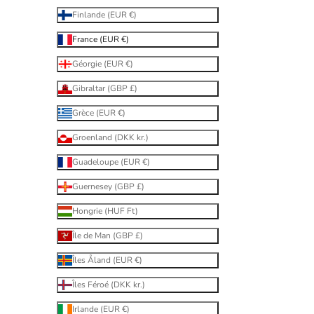
Finlande (EUR €)
France (EUR €)
Géorgie (EUR €)
Gibraltar (GBP £)
Grèce (EUR €)
Groenland (DKK kr.)
Guadeloupe (EUR €)
Guernesey (GBP £)
Hongrie (HUF Ft)
Île de Man (GBP £)
Îles Åland (EUR €)
Îles Féroé (DKK kr.)
Irlande (EUR €)