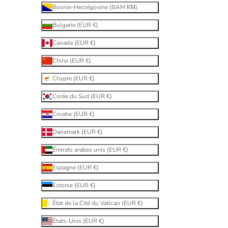
Bosnie-Herzégovine (BAM КМ)
Bulgarie (EUR €)
Canada (EUR €)
Chine (EUR €)
Chypre (EUR €)
Corée du Sud (EUR €)
Croatie (EUR €)
Danemark (EUR €)
Émirats arabes unis (EUR €)
Espagne (EUR €)
Estonie (EUR €)
État de la Cité du Vatican (EUR €)
États-Unis (EUR €)