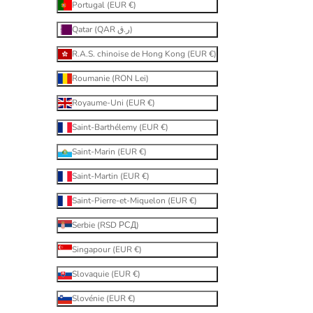
Portugal (EUR €)
Qatar (QAR ر.ق)
R.A.S. chinoise de Hong Kong (EUR €)
Roumanie (RON Lei)
Royaume-Uni (EUR €)
Saint-Barthélemy (EUR €)
Saint-Marin (EUR €)
Saint-Martin (EUR €)
Saint-Pierre-et-Miquelon (EUR €)
Serbie (RSD РСД)
Singapour (EUR €)
Slovaquie (EUR €)
Slovénie (EUR €)