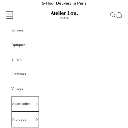
Passer au contenu
5-Hour Delivery in Paris
atelierlouparis
Menu
Recherche
Panier
Solaires
Optiques
Enfant
Créateurs
Vintage
Accessoires
À propos