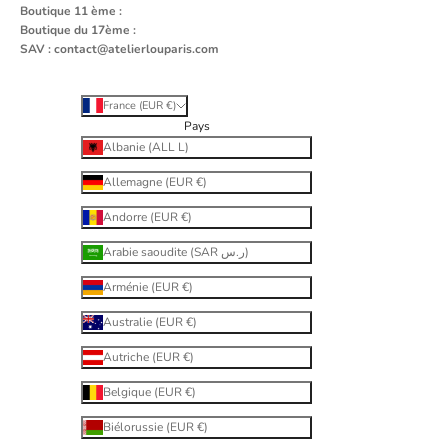
Boutique 11 ème :
Boutique du 17ème :
SAV :
contact@atelierlouparis.com
France (EUR €)
Pays
Albanie (ALL L)
Allemagne (EUR €)
Andorre (EUR €)
Arabie saoudite (SAR ر.س)
Arménie (EUR €)
Australie (EUR €)
Autriche (EUR €)
Belgique (EUR €)
Biélorussie (EUR €)