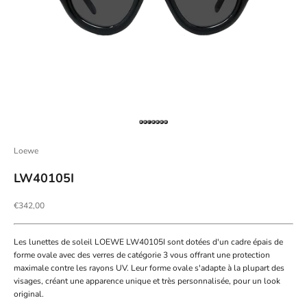
Aller à l'élément 1
Aller à l'élément 2
Aller à l'élément 3
Aller à l'élément 4
Aller à l'élément 5
Aller à l'élément 6
Aller à l'élément 7
Loewe
LW40105I
Prix de vente
€342,00
Les lunettes de soleil LOEWE LW40105I sont dotées d'un cadre épais de
forme ovale avec des verres de catégorie 3 vous offrant une protection
maximale contre les rayons UV. Leur forme ovale s'adapte à la plupart des
visages, créant une apparence unique et très personnalisée, pour un look
original.