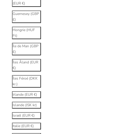
(EUR €)
Guernesey (GBP
£)
Hongrie (HUF
Ft)
Île de Man (GBP
£)
Îles Åland (EUR
€)
Îles Féroé (DKK
kr.)
Irlande (EUR €)
Islande (ISK kr)
Israël (EUR €)
Italie (EUR €)