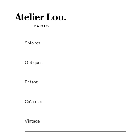
Passer au contenu
atelierlouparis
Solaires
Optiques
Enfant
Créateurs
Vintage