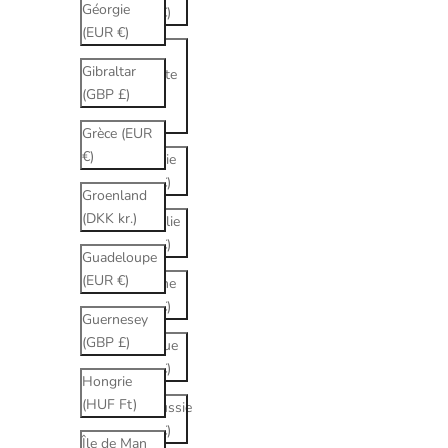
Géorgie
(EUR €)
(EUR €)
Arabie
Gibraltar
saoudite
(GBP £)
(SAR
ر.س)
Grèce (EUR
€)
Arménie
(EUR €)
Groenland
(DKK kr.)
Australie
(EUR €)
Guadeloupe
(EUR €)
Autriche
(EUR €)
Guernesey
(GBP £)
Belgique
(EUR €)
Hongrie
(HUF Ft)
Biélorussie
(EUR €)
Île de Man