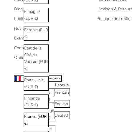
(EUR €)
Blog
Livraison & Retour
Espagne
(EUR €)
Lookbook
Politique de confide
Nos boutiques
Estonie (EUR
€)
Examen de vue
Contactez nous
État de la
Cité du
Opticien Paris 17
Vatican (EUR
€)
France (EUR €)
Français
États-Unis
Pays
Langue
(EUR €)
Albanie
Français
Finlande
(ALL L)
English
(EUR €)
Allemagne
Deutsch
France (EUR
(EUR €)
€)
Andorre