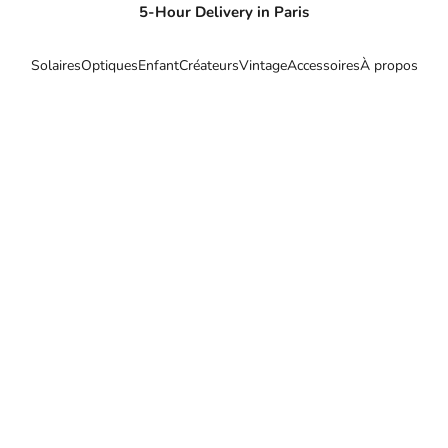
5-Hour Delivery in Paris
Solaires
Optiques
Enfant
Créateurs
Vintage
Accessoires
À propos