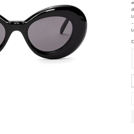
a
d
L
-
L
C
D