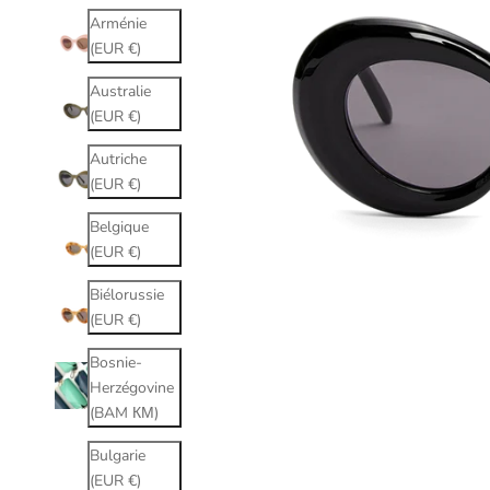
Arménie
(EUR €)
Australie
(EUR €)
Autriche
(EUR €)
Belgique
(EUR €)
Biélorussie
(EUR €)
Bosnie-
Herzégovine
(BAM КМ)
Bulgarie
(EUR €)