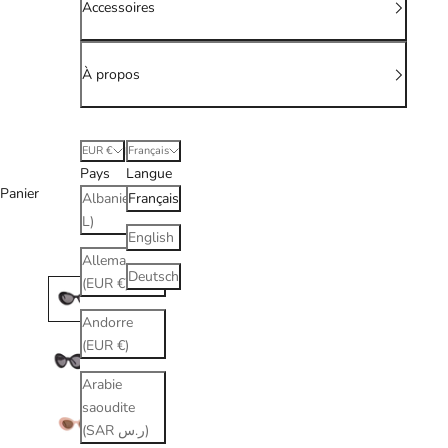
Accessoires
À propos
EUR €
Français
Pays
Langue
Panier
Albanie (ALL
Français
L)
English
Allemagne
Deutsch
(EUR €)
Andorre
(EUR €)
Arabie
saoudite
(SAR ر.س)