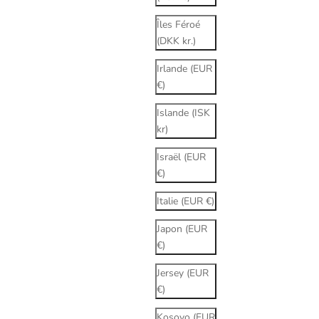
Îles Féroé
(DKK kr.)
Irlande (EUR
€)
Islande (ISK
kr)
Israël (EUR
€)
Italie (EUR €)
Japon (EUR
€)
Jersey (EUR
€)
Kosovo (EUR