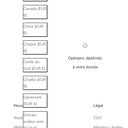
Canada (EUR
€)
Chine (EUR
€)
Chypre (EUR
€)
Opticiens diplômés
Corée du
à votre écoute
Sud (EUR €)
Croatie (EUR
€)
Danemark
(EUR €)
Nous
Légal
Émirats
Atelier Lou Paris
CGV
arabes unis
Mettre à la vue
Mention Légales