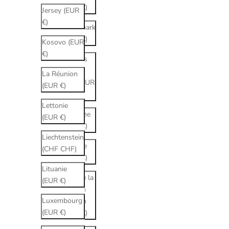
(EUR €)
Jersey (EUR
€)
Danemark
(EUR €)
Kosovo (EUR
€)
Émirats
arabes
La Réunion
unis (EUR
(EUR €)
€)
Lettonie
Espagne
(EUR €)
(EUR €)
Liechtenstein
Estonie
(CHF CHF)
(EUR €)
Lituanie
État de la
(EUR €)
Cité du
Luxembourg
Vatican
(EUR €)
(EUR €)