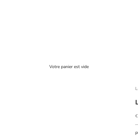
Votre panier est vide
L
P
€
P