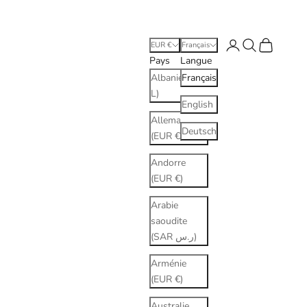
Connexion
Recherche
Panier
EUR €
Français
Pays
Langue
Albanie (ALL
Français
L)
English
Allemagne
Deutsch
(EUR €)
Andorre
(EUR €)
Arabie
saoudite
(SAR ر.س)
Arménie
(EUR €)
Australie