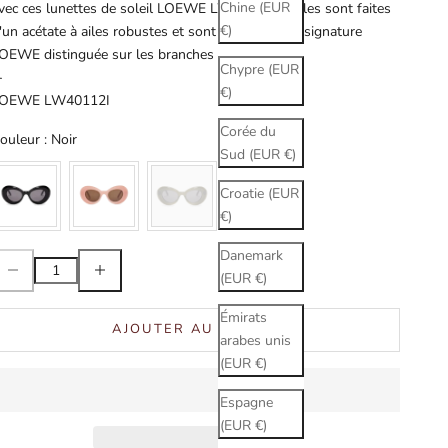
Chine (EUR
vec ces lunettes de soleil LOEWE LW 40112I ! Elles sont faites
€)
'un acétate à ailes robustes et sont ornées d'une signature
OEWE distinguée sur les branches — ¡perfecto !
Chypre (EUR
-
€)
OEWE LW40112I
Corée du
Couleur
ouleur
:
Noir
Sud (EUR €)
Croatie (EUR
€)
Danemark
iminuer la quantité
Augmenter la quantité
(EUR €)
Émirats
AJOUTER AU PANIER
arabes unis
(EUR €)
Espagne
(EUR €)