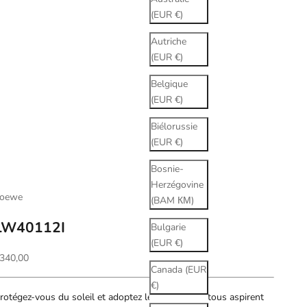
(EUR €)
Autriche
(EUR €)
Belgique
(EUR €)
Biélorussie
(EUR €)
Bosnie-
Herzégovine
oewe
(BAM КМ)
LW40112I
Bulgarie
(EUR €)
rix de vente
340,00
Canada (EUR
€)
rotégez-vous du soleil et adoptez le look auquel tous aspirent