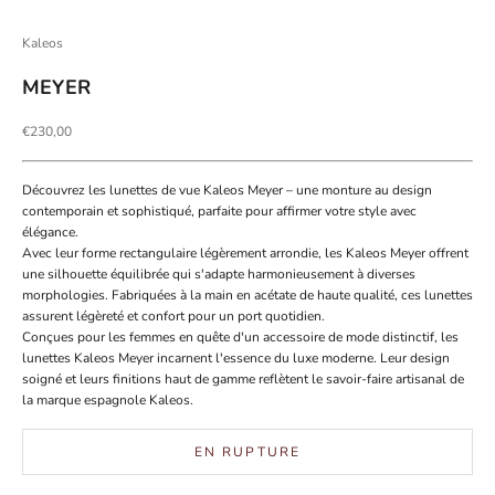
Aller à l'élément 1
Aller à l'élément 2
Kaleos
MEYER
Prix de vente
€230,00
Découvrez les lunettes de vue Kaleos Meyer – une monture au design
contemporain et sophistiqué, parfaite pour affirmer votre style avec
élégance.
Avec leur forme rectangulaire légèrement arrondie, les Kaleos Meyer offrent
une silhouette équilibrée qui s'adapte harmonieusement à diverses
morphologies.
Fabriquées à la main en acétate de haute qualité, ces lunettes
assurent légèreté et confort pour un port quotidien.
Conçues pour les femmes en quête d'un accessoire de mode distinctif, les
lunettes Kaleos Meyer incarnent l'essence du luxe moderne. Leur design
soigné et leurs finitions haut de gamme reflètent le savoir-faire artisanal de
la marque espagnole Kaleos.
EN RUPTURE