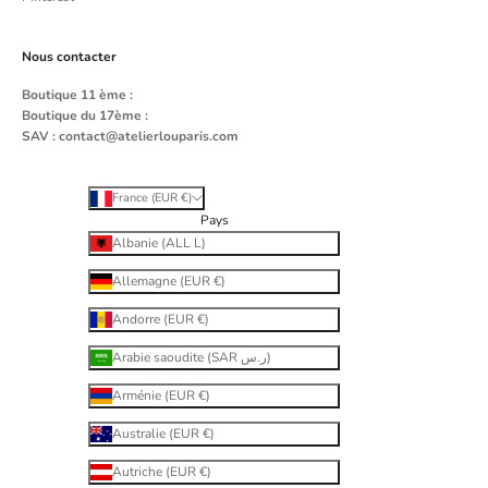
Nous contacter
Boutique 11 ème :
Boutique du 17ème :
SAV :
contact@atelierlouparis.com
France (EUR €)
Pays
Albanie (ALL L)
Allemagne (EUR €)
Andorre (EUR €)
Arabie saoudite (SAR ر.س)
Arménie (EUR €)
Australie (EUR €)
Autriche (EUR €)