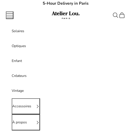
Passer au contenu
5-Hour Delivery in Paris
atelierlouparis
Menu
Recherche
Panier
Solaires
Optiques
Enfant
Créateurs
Vintage
Accessoires
À propos