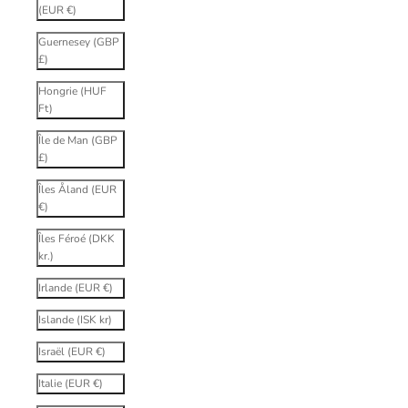
(EUR €)
Guernesey (GBP
£)
Hongrie (HUF
Ft)
Île de Man (GBP
£)
Îles Åland (EUR
€)
Îles Féroé (DKK
kr.)
Irlande (EUR €)
Islande (ISK kr)
Israël (EUR €)
Italie (EUR €)