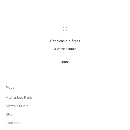
Opticiens diplômés
à votre écoute
Aller à l'élément 1
Aller à l'élément 2
Aller à l'élément 3
Aller à l'élément 4
Nous
Atelier Lou Paris
Mettre à la vue
Blog
Lookbook