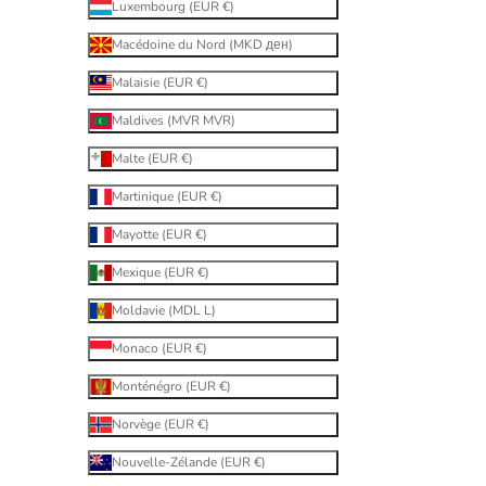
Luxembourg (EUR €)
Macédoine du Nord (MKD ден)
Malaisie (EUR €)
Maldives (MVR MVR)
Malte (EUR €)
Martinique (EUR €)
Mayotte (EUR €)
Mexique (EUR €)
Moldavie (MDL L)
Monaco (EUR €)
Monténégro (EUR €)
Norvège (EUR €)
Nouvelle-Zélande (EUR €)