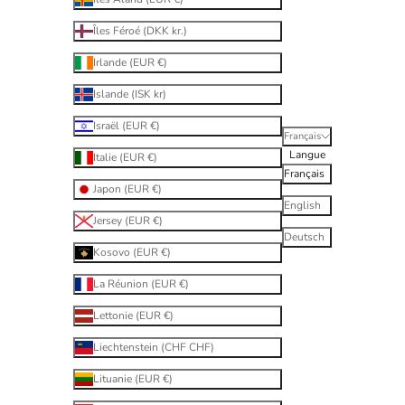
Îles Féroé (DKK kr.)
Irlande (EUR €)
Islande (ISK kr)
Israël (EUR €)
Français
Langue
Italie (EUR €)
Français
Japon (EUR €)
English
Jersey (EUR €)
Deutsch
Kosovo (EUR €)
La Réunion (EUR €)
Lettonie (EUR €)
Liechtenstein (CHF CHF)
Lituanie (EUR €)