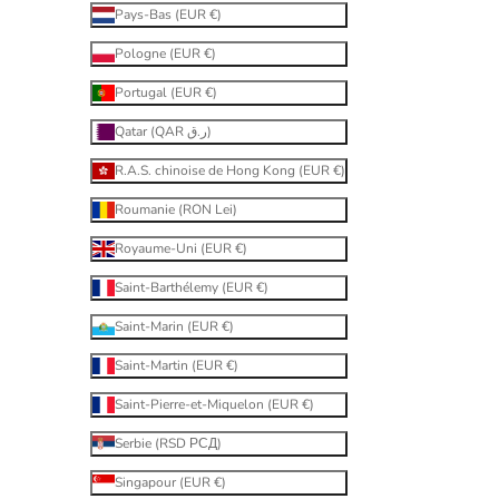
Pays-Bas (EUR €)
Pologne (EUR €)
Portugal (EUR €)
Qatar (QAR ر.ق)
R.A.S. chinoise de Hong Kong (EUR €)
Roumanie (RON Lei)
Royaume-Uni (EUR €)
Saint-Barthélemy (EUR €)
Saint-Marin (EUR €)
Saint-Martin (EUR €)
Saint-Pierre-et-Miquelon (EUR €)
Serbie (RSD РСД)
Singapour (EUR €)