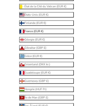
État de la Cité du Vatican (EUR €)
États-Unis (EUR €)
Finlande (EUR €)
France (EUR €)
Géorgie (EUR €)
Gibraltar (GBP £)
Grèce (EUR €)
Groenland (DKK kr.)
Guadeloupe (EUR €)
Guernesey (GBP £)
Hongrie (HUF Ft)
Île de Man (GBP £)
Îles Åland (EUR €)