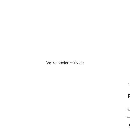
Votre panier est vide
F
P
€
P