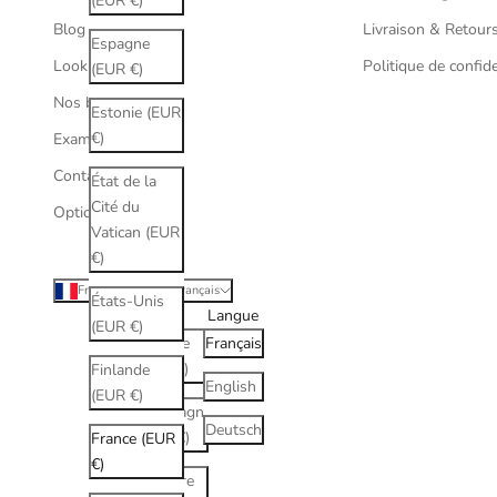
(EUR €)
Blog
Livraison & Retour
Espagne
Lookbook
Politique de confide
(EUR €)
Nos boutiques
Estonie (EUR
€)
Examen de vue
Contactez nous
État de la
Cité du
Opticien Paris 17
Vatican (EUR
€)
France (EUR €)
Français
États-Unis
Pays
Langue
(EUR €)
Albanie
Français
(ALL L)
Finlande
English
(EUR €)
Allemagne
Deutsch
(EUR €)
France (EUR
€)
Andorre