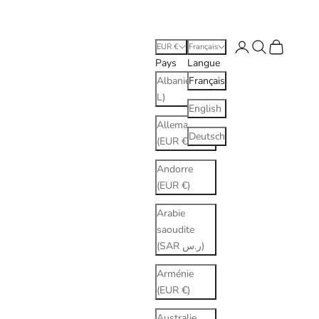
Connexion
Recherche
Panier
EUR €
Français
Pays
Langue
Albanie (ALL
Français
L)
English
Allemagne
Deutsch
(EUR €)
Andorre
(EUR €)
Arabie
saoudite
(SAR ر.س)
Arménie
(EUR €)
Australie