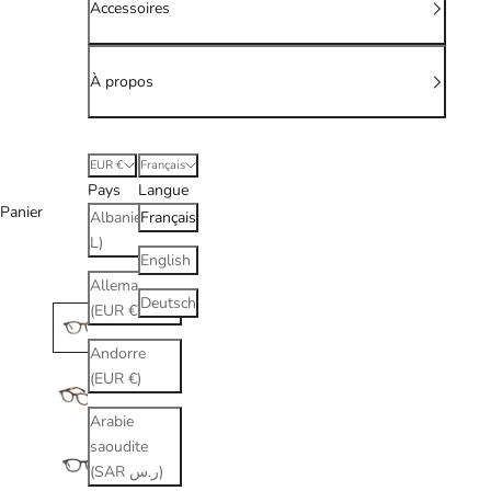
Accessoires
À propos
EUR €
Français
Pays
Langue
Panier
Albanie (ALL
Français
L)
English
Allemagne
Deutsch
(EUR €)
Andorre
(EUR €)
Arabie
saoudite
(SAR ر.س)