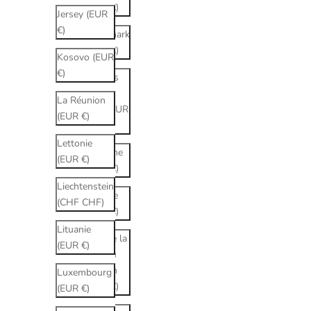
(EUR €)
Jersey (EUR
€)
Danemark
(EUR €)
Kosovo (EUR
€)
Émirats
arabes
La Réunion
unis (EUR
(EUR €)
€)
Lettonie
Espagne
(EUR €)
(EUR €)
Liechtenstein
Estonie
(CHF CHF)
(EUR €)
Lituanie
État de la
(EUR €)
Cité du
Vatican
Luxembourg
(EUR €)
(EUR €)