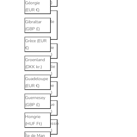
(EUR €)
Géorgie
(EUR €)
Arabie
saoudite
Gibraltar
(SAR
(GBP £)
ر.س)
Grèce (EUR
Arménie
€)
(EUR €)
Groenland
Australie
(DKK kr.)
(EUR €)
Guadeloupe
Autriche
(EUR €)
(EUR €)
Guernesey
Belgique
(GBP £)
(EUR €)
Hongrie
Biélorussie
(HUF Ft)
(EUR €)
Île de Man