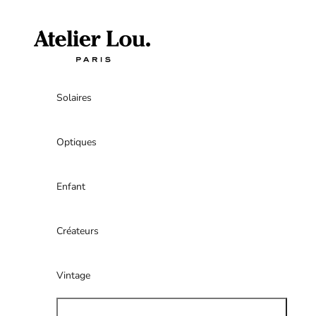
Passer au contenu
atelierlouparis
Solaires
Optiques
Enfant
Créateurs
Vintage