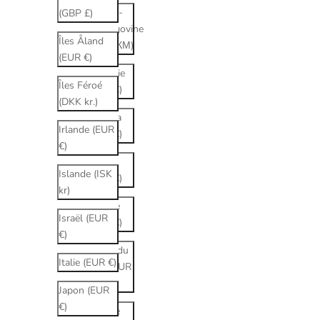
Bosnie-
(GBP £)
Herzégovine
Îles Åland
(BAM КМ)
(EUR €)
Bulgarie
Îles Féroé
(EUR €)
(DKK kr.)
Canada
Irlande (EUR
(EUR €)
€)
Chine
Islande (ISK
(EUR €)
kr)
Chypre
Israël (EUR
(EUR €)
€)
Corée du
Italie (EUR €)
Sud (EUR
€)
Japon (EUR
€)
Croatie