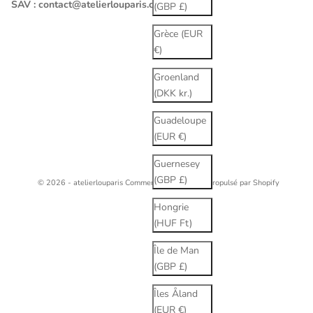
SAV :
contact@atelierlouparis.com
(GBP £)
Grèce (EUR
€)
Groenland
(DKK kr.)
Guadeloupe
(EUR €)
Guernesey
(GBP £)
© 2026 - atelierlouparis
Commerce électronique propulsé par Shopify
Hongrie
(HUF Ft)
Île de Man
(GBP £)
Îles Åland
(EUR €)