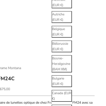
(EUR €)
Autriche
(EUR €)
Belgique
(EUR €)
Biélorussie
(EUR €)
Bosnie-
Herzégovine
rame Montana
(BAM КМ)
FM24C
Bulgarie
(EUR €)
rix de vente
675,00
Canada (EUR
€)
aire de lunettes optique de chez Frame Montana. FM24 avec sa