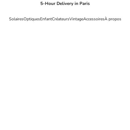
5-Hour Delivery in Paris
Solaires
Optiques
Enfant
Créateurs
Vintage
Accessoires
À propos