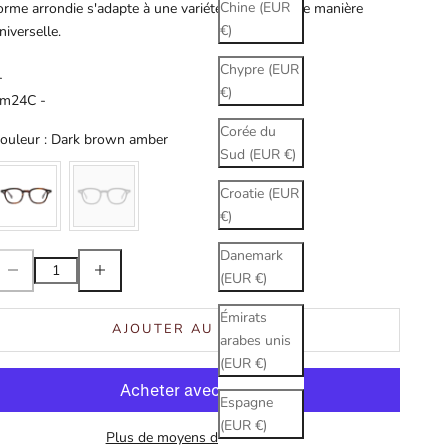
Chine (EUR
orme arrondie s'adapte à une variété de visages de manière
€)
niverselle.
Chypre (EUR
-
€)
m24C -
Corée du
Couleur
ouleur
:
Dark brown amber
Sud (EUR €)
Croatie (EUR
€)
Danemark
iminuer la quantité
Augmenter la quantité
(EUR €)
Émirats
AJOUTER AU PANIER
arabes unis
(EUR €)
Espagne
(EUR €)
Plus de moyens de paiement