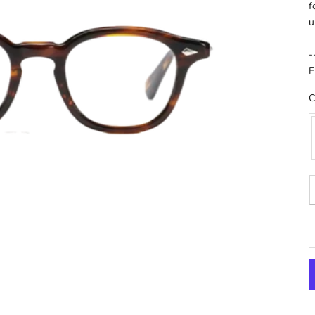
f
u
-
F
C
D