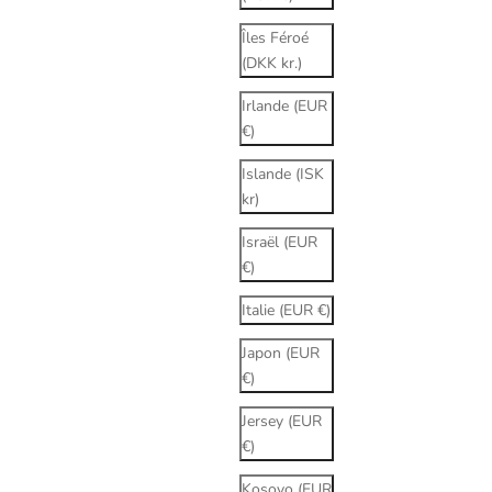
Îles Féroé
(DKK kr.)
Irlande (EUR
€)
Islande (ISK
kr)
Israël (EUR
€)
Italie (EUR €)
Japon (EUR
€)
Jersey (EUR
€)
Kosovo (EUR