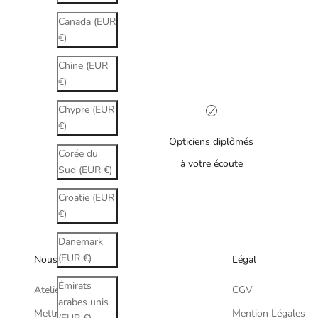
Canada (EUR
€)
Chine (EUR
€)
Chypre (EUR
€)
Opticiens diplômés
Corée du
à votre écoute
Sud (EUR €)
Croatie (EUR
€)
Danemark
(EUR €)
Nous
Légal
Émirats
Atelier Lou Paris
CGV
arabes unis
Mettre à la vue
Mention Légales