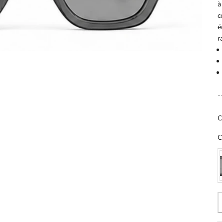
à
c
é
r
-
C
C
D