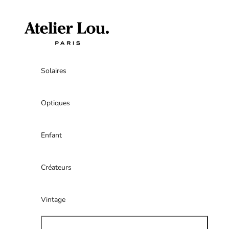
Passer au contenu
atelierlouparis
Solaires
Optiques
Enfant
Créateurs
Vintage