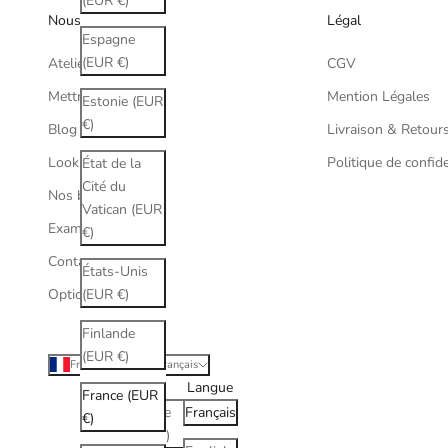
(EUR €)
Nous
Légal
Espagne
(EUR €)
Atelier Lou Paris
CGV
Mettre à la vue
Mention Légales
Estonie (EUR
€)
Blog
Livraison & Retour
Lookbook
Politique de confide
État de la
Cité du
Nos boutiques
Vatican (EUR
Examen de vue
€)
Contactez nous
États-Unis
Opticien Paris 17
(EUR €)
Finlande
(EUR €)
France (EUR €)
Français
Pays
Langue
France (EUR
Albanie
Français
€)
(ALL L)