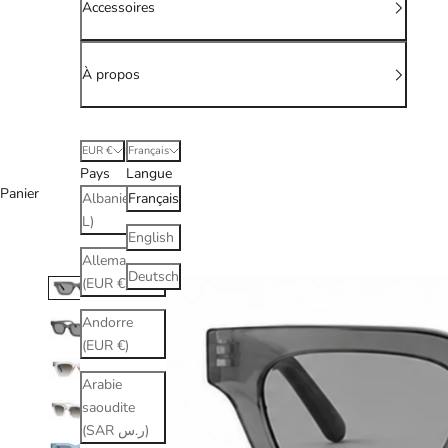
Accessoires
À propos
EUR €
Français
Pays
Langue
Panier
Albanie (ALL
Français
L)
English
Allemagne
Deutsch
(EUR €)
Andorre
(EUR €)
Arabie
saoudite
(SAR ر.س)