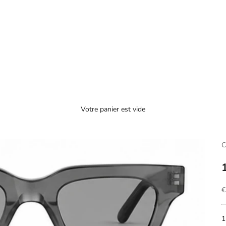
Votre panier est vide
C
P
€
1