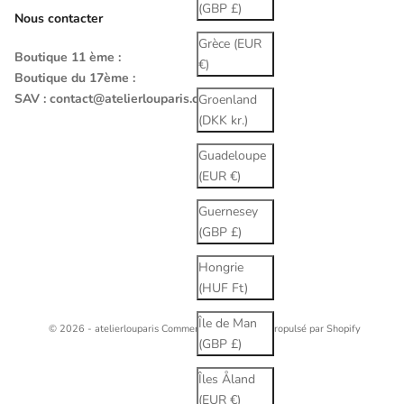
(GBP £)
Nous contacter
Grèce (EUR
Boutique 11 ème :
€)
Boutique du 17ème :
SAV :
contact@atelierlouparis.com
Groenland
(DKK kr.)
Guadeloupe
(EUR €)
Guernesey
(GBP £)
Hongrie
(HUF Ft)
Île de Man
© 2026 - atelierlouparis
Commerce électronique propulsé par Shopify
(GBP £)
Îles Åland
(EUR €)