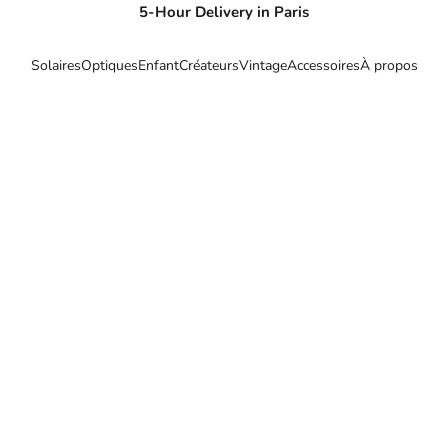
5-Hour Delivery in Paris
Solaires
Optiques
Enfant
Créateurs
Vintage
Accessoires
À propos