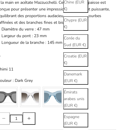
Chine (EUR
 la main en acétate Mazzucchelli. Cette monture épaisse est
€)
onçue pour présenter une impression graphique et puissante,
quilibrant des proportions audacieuses avec des courbes
Chypre (EUR
affinées et des branches fines et biseautées.
€)
Diamètre du verre : 47 mm
Largeur du pont : 23 mm
Corée du
Longueur de la branche : 145 mm
Sud (EUR €)
-
Croatie (EUR
€)
himi 11
Danemark
Couleur
ouleur
:
Dark Grey
(EUR €)
Émirats
arabes unis
(EUR €)
iminuer la quantité
Augmenter la quantité
Espagne
(EUR €)