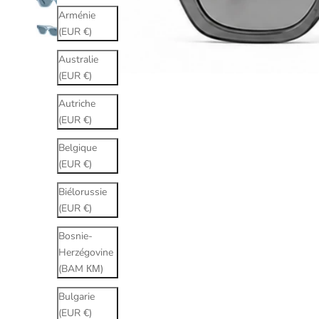
Arménie
(EUR €)
Australie
(EUR €)
Autriche
(EUR €)
Belgique
(EUR €)
Biélorussie
(EUR €)
Bosnie-
Herzégovine
(BAM КМ)
Bulgarie
(EUR €)