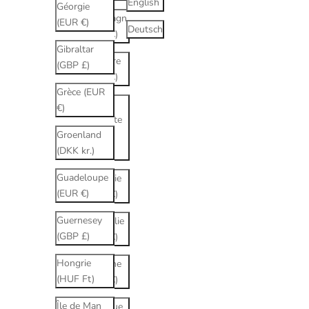
English
Géorgie
Allemagne
(EUR €)
Deutsch
(EUR €)
Gibraltar
Andorre
(GBP £)
(EUR €)
Grèce (EUR
Arabie
€)
saoudite
Groenland
(SAR
(DKK kr.)
ر.س)
Guadeloupe
Arménie
(EUR €)
(EUR €)
Guernesey
Australie
(GBP £)
(EUR €)
Hongrie
Autriche
(HUF Ft)
(EUR €)
Île de Man
Belgique