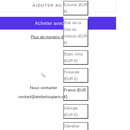
Estonie (EUR
AJOUTER AU PANIER
€)
État de la
Cité du
Vatican (EUR
Plus de moyens de paiement
€)
États-Unis
(EUR €)
Finlande
(EUR €)
Nous contacter
France (EUR
contact@atelierlouparis.com
€)
Géorgie
(EUR €)
Gibraltar