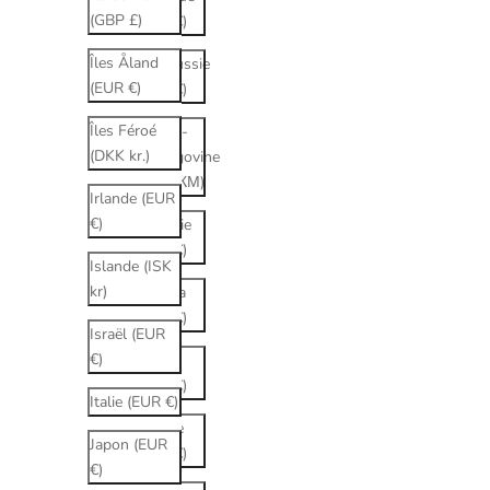
(GBP £)
(EUR €)
Îles Åland
Biélorussie
(EUR €)
(EUR €)
Îles Féroé
Bosnie-
(DKK kr.)
Herzégovine
(BAM КМ)
Irlande (EUR
€)
Bulgarie
(EUR €)
Islande (ISK
kr)
Canada
(EUR €)
Israël (EUR
€)
Chine
(EUR €)
Italie (EUR €)
Chypre
Japon (EUR
(EUR €)
€)