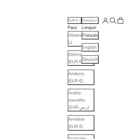
Connexion
Recherche
Panier
EUR €
Français
Pays
Langue
Albanie (ALL
Français
L)
English
Allemagne
Deutsch
(EUR €)
Andorre
(EUR €)
Arabie
saoudite
(SAR ر.س)
Arménie
(EUR €)
Australie