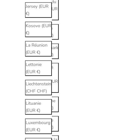
Corée du
Jersey (EUR
Sud (EUR
€)
€)
Kosovo (EUR
Croatie
€)
(EUR €)
La Réunion
Danemark
(EUR €)
(EUR €)
Lettonie
Émirats
(EUR €)
arabes
unis (EUR
Liechtenstein
€)
(CHF CHF)
Espagne
Lituanie
(EUR €)
(EUR €)
Estonie
Luxembourg
(EUR €)
(EUR €)
État de la