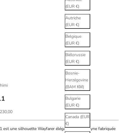
(EUR €)
Autriche
(EUR €)
Belgique
(EUR €)
Biélorussie
(EUR €)
Bosnie-
Herzégovine
himi
(BAM КМ)
11
Bulgarie
(EUR €)
rix de vente
230,00
Canada (EUR
€)
1 est une silhouette Wayfarer élégante et androgyne fabriquée