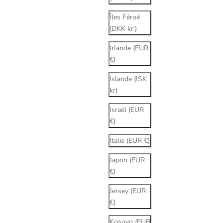
Îles Féroé
(DKK kr.)
Irlande (EUR
€)
Islande (ISK
kr)
Israël (EUR
€)
Italie (EUR €)
Japon (EUR
€)
Jersey (EUR
€)
Kosovo (EUR