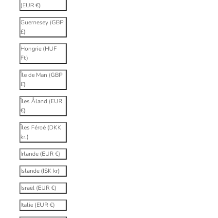
(EUR €)
Guernesey (GBP
£)
Hongrie (HUF
Ft)
Île de Man (GBP
£)
Îles Åland (EUR
€)
Îles Féroé (DKK
kr.)
Irlande (EUR €)
Islande (ISK kr)
Israël (EUR €)
Italie (EUR €)