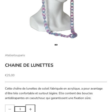
Aller à l'élément 1
Aller à l'élément 2
Atelierlouparis
CHAINE DE LUNETTES
Prix de vente
€25,00
Cette chaîne de lunettes de soleil fabriquée en acrylique, a pour avantage
d’être très confortable et surtout légère. Elle contient des boucles
antidérapantes en caoutchouc qui garantissent une fixation sûre.
Diminuer la quantité
Augmenter la quantité