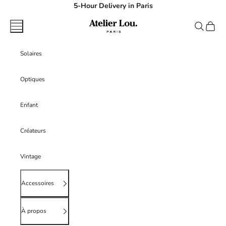
Passer au contenu
5-Hour Delivery in Paris
atelierlouparis
Menu
Recherche
Panier
Solaires
Optiques
Enfant
Créateurs
Vintage
Accessoires
À propos