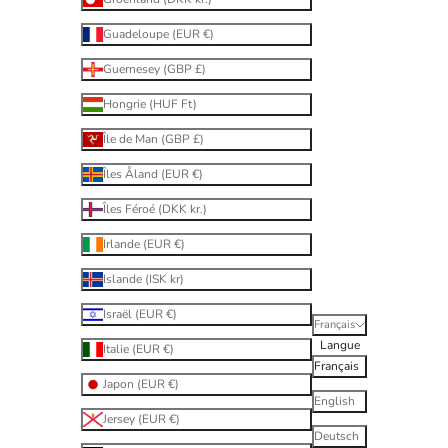
Guadeloupe (EUR €)
Guernesey (GBP £)
Hongrie (HUF Ft)
Île de Man (GBP £)
Îles Åland (EUR €)
Îles Féroé (DKK kr.)
Irlande (EUR €)
Islande (ISK kr)
Israël (EUR €)
Français
Langue
Italie (EUR €)
Français
Japon (EUR €)
English
Jersey (EUR €)
Deutsch