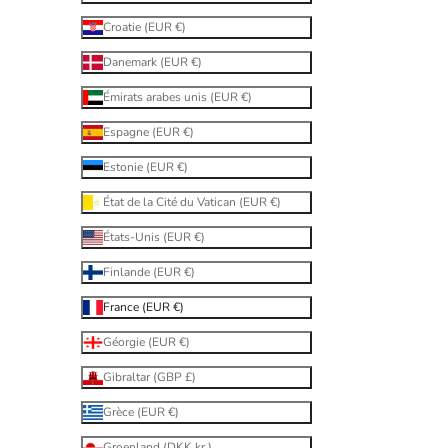
Croatie (EUR €)
Danemark (EUR €)
Émirats arabes unis (EUR €)
Espagne (EUR €)
Estonie (EUR €)
État de la Cité du Vatican (EUR €)
États-Unis (EUR €)
Finlande (EUR €)
France (EUR €)
Géorgie (EUR €)
Gibraltar (GBP £)
Grèce (EUR €)
Groenland (DKK kr.)