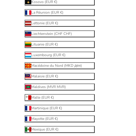
Kosovo (EUR €)
La Réunion (EUR €)
Lettonie (EUR €)
Liechtenstein (CHF CHF)
Lituanie (EUR €)
Luxembourg (EUR €)
Macédoine du Nord (MKD ден)
Malaisie (EUR €)
Maldives (MVR MVR)
Malte (EUR €)
Martinique (EUR €)
Mayotte (EUR €)
Mexique (EUR €)