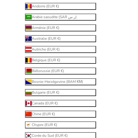
Andorre (EUR €)
Arabie saoudite (SAR ر.س)
Arménie (EUR €)
Australie (EUR €)
Autriche (EUR €)
Belgique (EUR €)
Biélorussie (EUR €)
Bosnie-Herzégovine (BAM КМ)
Bulgarie (EUR €)
Canada (EUR €)
Chine (EUR €)
Chypre (EUR €)
Corée du Sud (EUR €)