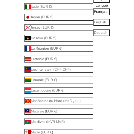
Langue
Italie (EUR €)
Français
Japon (EUR €)
English
Jersey (EUR €)
Deutsch
Kosovo (EUR €)
La Réunion (EUR €)
Lettonie (EUR €)
Liechtenstein (CHF CHF)
Lituanie (EUR €)
Luxembourg (EUR €)
Macédoine du Nord (MKD ден)
Malaisie (EUR €)
Maldives (MVR MVR)
Malte (EUR €)