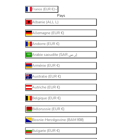
France (EUR €)
Pays
Albanie (ALL L)
Allemagne (EUR €)
Andorre (EUR €)
Arabie saoudite (SAR ر.س)
Arménie (EUR €)
Australie (EUR €)
Autriche (EUR €)
Belgique (EUR €)
Biélorussie (EUR €)
Bosnie-Herzégovine (BAM КМ)
Bulgarie (EUR €)