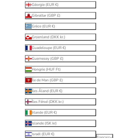
Géorgie (EUR €)
Gibraltar (GBP £)
Grèce (EUR €)
Groenland (DKK kr.)
Guadeloupe (EUR €)
Guernesey (GBP £)
Hongrie (HUF Ft)
Île de Man (GBP £)
Îles Åland (EUR €)
Îles Féroé (DKK kr.)
Irlande (EUR €)
Islande (ISK kr)
Israël (EUR €)
Français