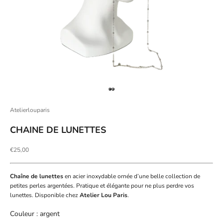
Aller à l'élément 1
Aller à l'élément 2
Atelierlouparis
CHAINE DE LUNETTES
Prix de vente
€25,00
Chaîne de lunettes
en acier inoxydable ornée d’une belle collection de
petites perles argentées. Pratique et élégante pour ne plus perdre vos
lunettes. Disponible chez
Atelier Lou Paris
.
Couleur
Couleur
:
argent