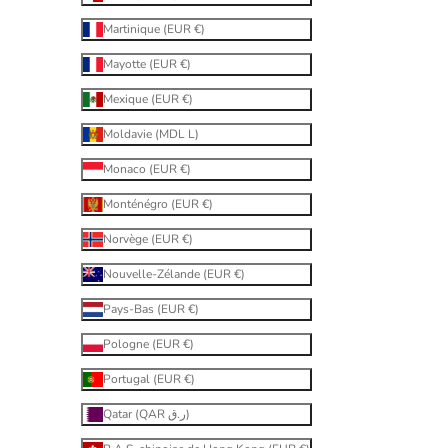
Martinique (EUR €)
Mayotte (EUR €)
Mexique (EUR €)
Moldavie (MDL L)
Monaco (EUR €)
Monténégro (EUR €)
Norvège (EUR €)
Nouvelle-Zélande (EUR €)
Pays-Bas (EUR €)
Pologne (EUR €)
Portugal (EUR €)
Qatar (QAR ر.ق)