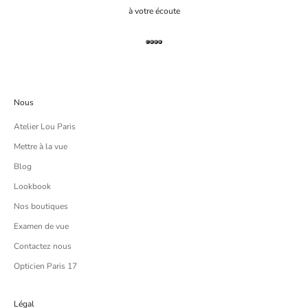
à votre écoute
Aller à l'élément 1
Aller à l'élément 2
Aller à l'élément 3
Aller à l'élément 4
Nous
Atelier Lou Paris
Mettre à la vue
Blog
Lookbook
Nos boutiques
Examen de vue
Contactez nous
Opticien Paris 17
Légal