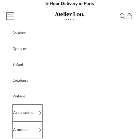
Passer au contenu
5-Hour Delivery in Paris
atelierlouparis
Menu
Recherche
Panier
Solaires
Optiques
Enfant
Créateurs
Vintage
Accessoires
À propos