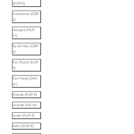
(EUR €)
Guernesey (GBP
£)
Hongrie (HUF
Ft)
Île de Man (GBP
£)
Îles Åland (EUR
€)
Îles Féroé (DKK
kr.)
Irlande (EUR €)
Islande (ISK kr)
Israël (EUR €)
Italie (EUR €)