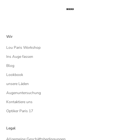
Gehe zu Element 1
Gehe zu Element 2
Gehe zu Element 3
Gehe zu Element 4
Wir
Lou Paris Workshop
Ins Auge fassen
Blog
Lookbook
unsere Läden
Augenuntersuchung
Kontaktiere uns
Optiker Paris 17
Legal
Allgemeine Geschäftsbedingungen