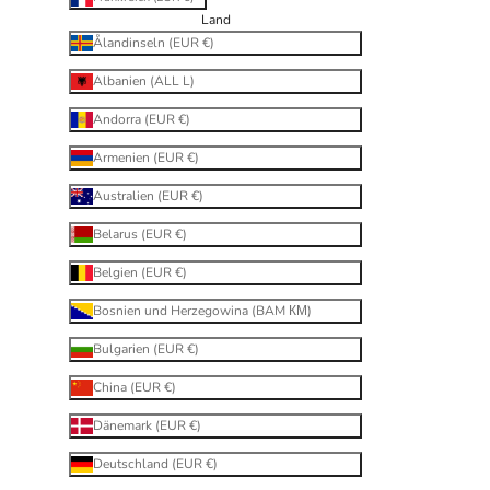
Land
Ålandinseln (EUR €)
Albanien (ALL L)
Andorra (EUR €)
Armenien (EUR €)
Australien (EUR €)
Belarus (EUR €)
Belgien (EUR €)
Bosnien und Herzegowina (BAM КМ)
Bulgarien (EUR €)
China (EUR €)
Dänemark (EUR €)
Deutschland (EUR €)