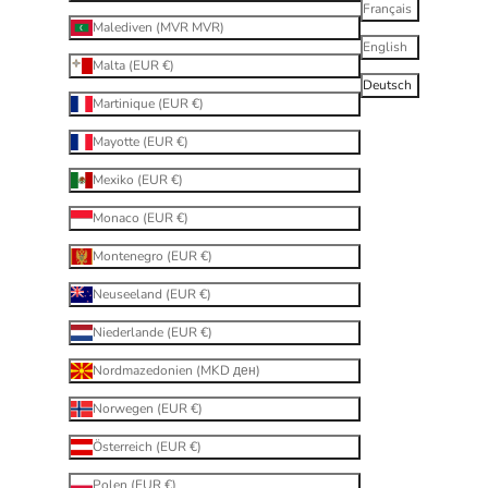
Français
Malediven (MVR MVR)
English
Malta (EUR €)
Deutsch
Martinique (EUR €)
Mayotte (EUR €)
Mexiko (EUR €)
Monaco (EUR €)
Montenegro (EUR €)
Neuseeland (EUR €)
Niederlande (EUR €)
Nordmazedonien (MKD ден)
Norwegen (EUR €)
Österreich (EUR €)
Polen (EUR €)