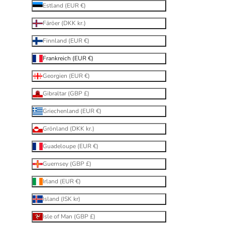
Estland (EUR €)
Färöer (DKK kr.)
Finnland (EUR €)
Frankreich (EUR €)
Georgien (EUR €)
Gibraltar (GBP £)
Griechenland (EUR €)
Grönland (DKK kr.)
Guadeloupe (EUR €)
Guernsey (GBP £)
Irland (EUR €)
Island (ISK kr)
Isle of Man (GBP £)