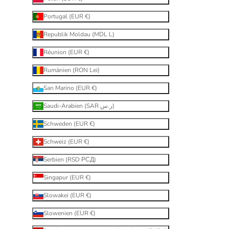
Portugal (EUR €)
Republik Moldau (MDL L)
Réunion (EUR €)
Rumänien (RON Lei)
San Marino (EUR €)
Saudi-Arabien (SAR ر.س)
Schweden (EUR €)
Schweiz (EUR €)
Serbien (RSD РСД)
Singapur (EUR €)
Slowakei (EUR €)
Slowenien (EUR €)