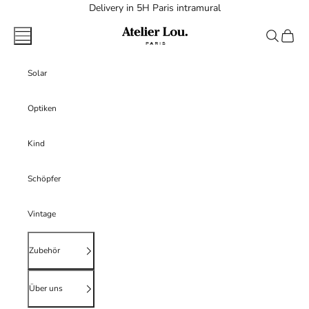
Zum Inhalt springen
Delivery in 5H Paris intramural
atelierlouparis
Menü
Suchen
Warenk
Solar
Optiken
Kind
Schöpfer
Vintage
Zubehör
Über uns